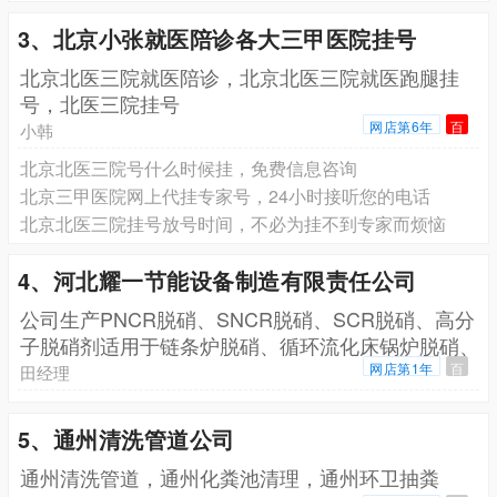
3、北京小张就医陪诊各大三甲医院挂号
北京北医三院就医陪诊，北京北医三院就医跑腿挂
号，北医三院挂号
网店第6年
百
小韩
北京北医三院号什么时候挂，免费信息咨询
北京三甲医院网上代挂专家号，24小时接听您的电话
北京北医三院挂号放号时间，不必为挂不到专家而烦恼
4、河北耀一节能设备制造有限责任公司
公司生产PNCR脱硝、SNCR脱硝、SCR脱硝、高分
子脱硝剂适用于链条炉脱硝、循环流化床锅炉脱硝、
生
网店第1年
百
田经理
5、通州清洗管道公司
通州清洗管道，通州化粪池清理，通州环卫抽粪