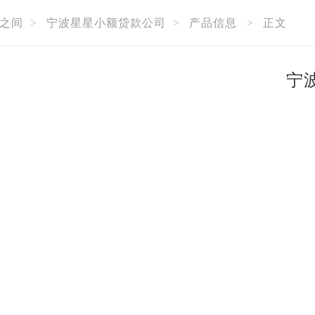
之间
>
宁波星星小额贷款公司
>
产品信息
>
正文
宁