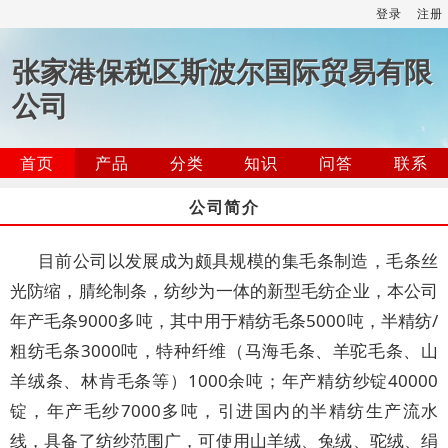
登录
注册
张家港保税区斯波尔国际贸易有限
公司
首页
产品
分类
知识
问答
联系
公司简介
目前公司以发展成为颇具规模的集毛条制造，毛条丝
光防缩，腈纶制条，纺纱为一体的新型毛纺企业，本公司
年产毛条9000多吨，其中用于精纺毛条5000吨，半精纺/
粗纺毛条3000吨，特种纤维（马海毛条、羊驼毛条、山
羊绒条、林肯毛条等）1000余吨；年产精纺纱锭40000
锭，年产毛纱7000多吨，引进国内的半精纺生产流水
线，具备了纺纱范围广，可使用山羊绒、兔绒、驼绒、绢