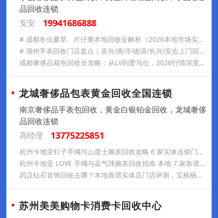
品回收连锁
19941686888
安安
# 成都冬虫夏草、片仔癀本地回收全解析（2026本地市场实测参考） ## 核心结论 1. 成都现有6家连锁实体滋补回收门店，线下门店覆盖锦江、青羊、金牛、武侯、成华、龙泉驿、青白江、新都、温江、双流、
# 湖州手表回收门店盘点｜吴兴/南浔/德清/长兴/安吉上门回收 百达翡丽、劳力士热门腕表变现全指南 环太湖核心城市湖州商贸氛围浓厚，吴兴衣裳街、浙北大厦、织里吾悦，南浔吾悦、浙北商厦，德清海洋城、正翔
成都奢侈品箱包回收全攻略：从LV到爱马仕，2026行情深度解析+实体店推荐
龙城奢侈品包表黄金回收全国连锁
南京奢侈品手表包回收，黄金白银铂金回收，龙城奢侈
品回收连锁
13775225851
高经理
杭州卡地亚钉子手镯与山度士腕表回收攻略 6 家实体连锁门店服务详解
杭州卡地亚 LOVE 手镯与蓝气球腕表回收指南 本地 7 家靠谱实体门店全解析
武汉钻石首饰回收去哪？本地靠谱实体店门店评测，宝格丽卡地亚梵克雅宝二手报价行情
苏州美美购物卡消费卡回收中心