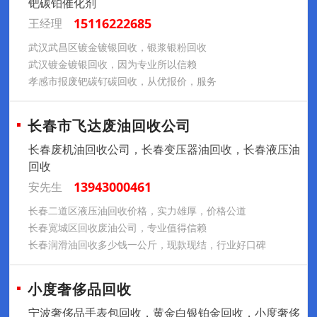
钯碳铂催化剂
15116222685
王经理
武汉武昌区镀金镀银回收，银浆银粉回收
武汉镀金镀银回收，因为专业所以信赖
孝感市报废钯碳钌碳回收，从优报价，服务
长春市飞达废油回收公司
长春废机油回收公司，长春变压器油回收，长春液压油
回收
13943000461
安先生
长春二道区液压油回收价格，实力雄厚，价格公道
长春宽城区回收废油公司，专业值得信赖
长春润滑油回收多少钱一公斤，现款现结，行业好口碑
小度奢侈品回收
宁波奢侈品手表包回收，黄金白银铂金回收，小度奢侈