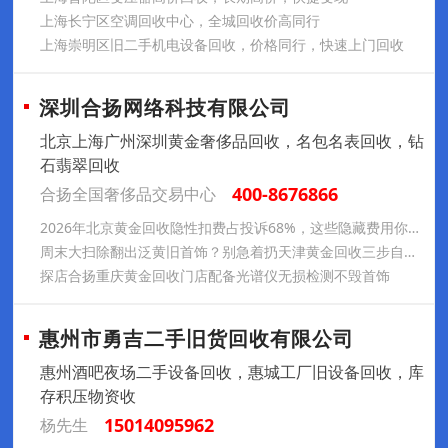
上海长宁区空调回收中心，全城回收价高同行
上海崇明区旧二手机电设备回收，价格同行，快速上门回收
深圳合扬网络科技有限公司
北京上海广州深圳黄金奢侈品回收，名包名表回收，钻
石翡翠回收
400-8676866
合扬全国奢侈品交易中心
2026年北京黄金回收隐性扣费占投诉68%，这些隐藏费用你知道吗？
周末大扫除翻出泛黄旧首饰？别急着扔天津黄金回收三步自查法让杂物瞬间变宝藏
探店合扬重庆黄金回收门店配备光谱仪无损检测不毁首饰
惠州市勇吉二手旧货回收有限公司
惠州酒吧夜场二手设备回收，惠城工厂旧设备回收，库
存积压物资收
15014095962
杨先生