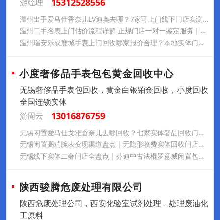
15312528556
游经理
温州出手爱马仕香奈儿LV迪奥去哪？7家可上门线下门店实测汇总，2026 热门包袋回收市价 + 本地真实交易实录
温州二手名表上门估价流程详解 正规门店一对一鉴定服务｜2026 各系列腕表二手流通报价大全
温州瑞安乐成鹿城手表上门回收哪家报价合理？本地实体门店实测，百达翡丽宝珀沛纳海回收行情参考
小度奢侈品手表包包黄金回收中心
无锡奢侈品手表包回收，黄金白银铂金回收，小度回收
全国连锁实体
13016876759
游周云
无锡闲置爱马仕戈雅香奈儿去哪回收？七家实体奢品回收门店一览｜上门估价流程本地真实交易案例主流包袋首饰回收行情大全
无锡闲置高端腕表变现渠道盘点｜无隐形收费实体回收门店积家宝珀万国宝玑欧米茄上门估价回收
无锡线下实体二奢门店全盘点｜芬迪中古法棍罗意威闲置包上门估价，名表彩宝鞋服一站式当场回款
陕西骏腾危废处理有限公司
陕西危废处理公司，西安化验室试剂处理，处理废油化
工原料