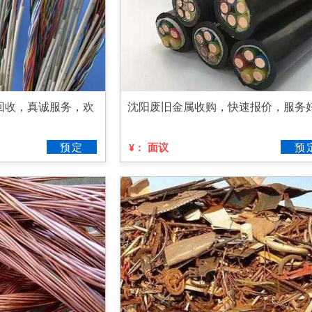
回收，真诚服务，欢
沈阳废旧金属收购，快速报价，服务
预定
面议
预
¥：