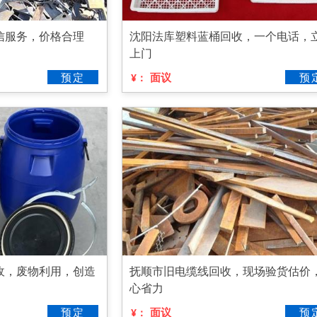
信服务，价格合理
沈阳法库塑料蓝桶回收，一个电话，
上门
预定
面议
预
¥：
收，废物利用，创造
抚顺市旧电缆线回收，现场验货估价
心省力
预定
面议
预
¥：