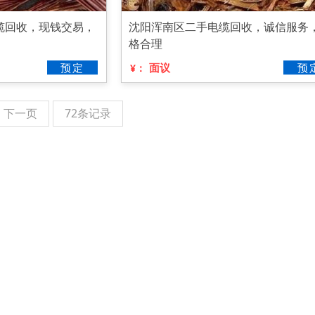
缆回收，现钱交易，
沈阳浑南区二手电缆回收，诚信服务
格合理
预定
面议
预
¥：
下一页
72条记录