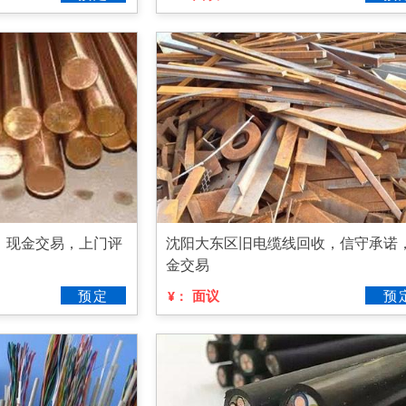
，现金交易，上门评
沈阳大东区旧电缆线回收，信守承诺
金交易
预定
面议
预
¥：