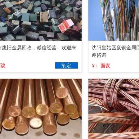
市废旧金属回收，诚信经营，欢迎来
沈阳皇姑区废铜金属
迎咨询
面议
预定
面议
¥：