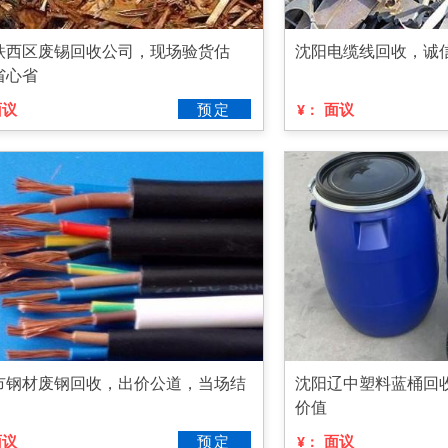
铁西区废锡回收公司，现场验货估
沈阳电缆线回收，诚
省心省
面议
预定
面议
¥：
市钢材废钢回收，出价公道，当场结
沈阳辽中塑料蓝桶回
价值
面议
预定
面议
¥：