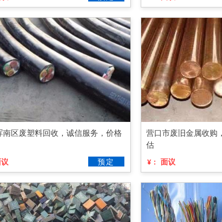
浑南区废塑料回收，诚信服务，价格
营口市废旧金属收购
估
面议
预定
面议
¥：