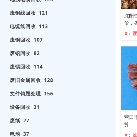
废铜线回收 121
沈阳
价，
电缆线回收 113
¥：
废铜回收 107
废铝回收 82
废锡回收 114
废旧金属回收 128
文件销毁处理 156
设备回收 31
营口
废纸 27
算
电池 37
¥：