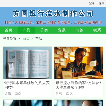
登录
注册
首页
产品
分类
资讯
问答
联系
当前位置 >
首页
> 产品
银行流水账单修改的八大实
银行流水制作的3种方法及5
用技巧
大注意事项全解析
价格：面议
价格：面议